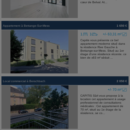
cœur de Belval. At...
Appartement
à
Bettange-Sur-Mess
1 650 €
1
1
+/- 63,31 m²
Capitis vous présente ce bel
appartement moderne situé dans
la résidence Rive Gauche à
Bettange-sur-Mess. Situé au 1er
étage d’une résidence récente. ce
bien de ±63 m² séduit ...
Local commercial
à
Berschbach
2 050 €
+/- 70 m²
CAPITIS Sàrl vous propose à la
location cet appartement à usage
professionnel de consultations
médicales : Cet appartement de
70 m², situé au 1e étage de la
résidence, se co...