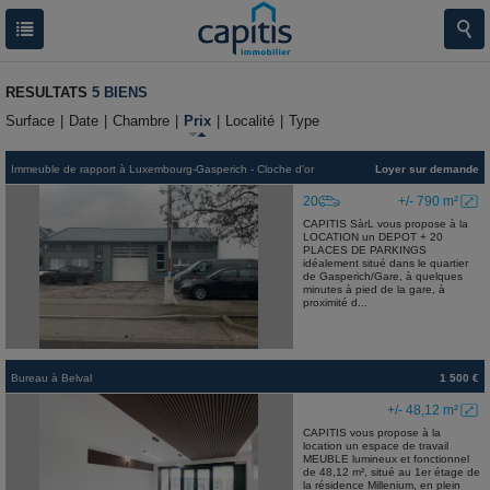
RESULTATS
5 BIENS
Surface
|
Date
|
Chambre
|
Prix
|
Localité
|
Type
Immeuble de rapport
à
Luxembourg-Gasperich - Cloche d'or
Loyer sur demande
20
+/- 790 m²
CAPITIS SàrL vous propose à la
LOCATION un DEPOT + 20
PLACES DE PARKINGS
idéalement situé dans le quartier
de Gasperich/Gare, à quelques
minutes à pied de la gare, à
proximité d...
Bureau
à
Belval
1 500 €
+/- 48,12 m²
CAPITIS vous propose à la
location un espace de travail
MEUBLE lumineux et fonctionnel
de 48,12 m², situé au 1er étage de
la résidence Millenium, en plein