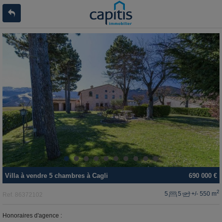
Villa
à vendre
5 chambres à
Cagli
690 000 €
2
5
5
+/- 550 m
Ref.
86372102
Honoraires d'agence :