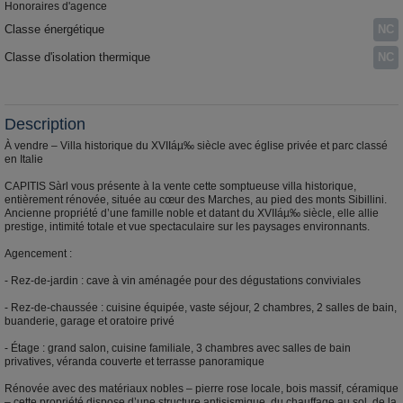
Honoraires d'agence
Classe énergétique
NC
Classe d'isolation thermique
NC
Description
À vendre – Villa historique du XVIIáµ‰ siècle avec église privée et parc classé
en Italie
CAPITIS Sàrl vous présente à la vente cette somptueuse villa historique,
entièrement rénovée, située au cœur des Marches, au pied des monts Sibillini.
Ancienne propriété d’une famille noble et datant du XVIIáµ‰ siècle, elle allie
prestige, intimité totale et vue spectaculaire sur les paysages environnants.
Agencement :
- Rez-de-jardin : cave à vin aménagée pour des dégustations conviviales
- Rez-de-chaussée : cuisine équipée, vaste séjour, 2 chambres, 2 salles de bain,
buanderie, garage et oratoire privé
- Étage : grand salon, cuisine familiale, 3 chambres avec salles de bain
privatives, véranda couverte et terrasse panoramique
Rénovée avec des matériaux nobles – pierre rose locale, bois massif, céramique
– cette propriété dispose d’une structure antisismique, du chauffage au sol, de la