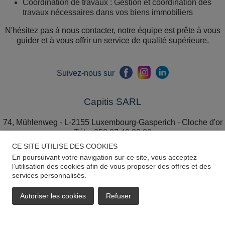
Coordination de travaux : Gestion et coordination des
travaux nécessaires dans vos biens immobiliers
N'hésitez pas à nous contacter, notre équipe est prête à vous
guider et à vous offrir un service de qualité supérieure.
Suivez-nous sur
Capitis SARL
74, Mühlenweg - L-2155 Luxembourg-Gasperich - Cloche d'or
Tél. +352 27 40 30 30
Email.
info@capitis.lu
CE SITE UTILISE DES COOKIES
En poursuivant votre navigation sur ce site, vous acceptez
Horaires d'ouverture de l'agence :
l’utilisation des cookies afin de vous proposer des offres et des
services personnalisés.
Du lundi au vendredi de 08h30 à 12h00 et de 14h00 à 17h30.
Autoriser les cookies
Refuser
EMAIL
APPELER