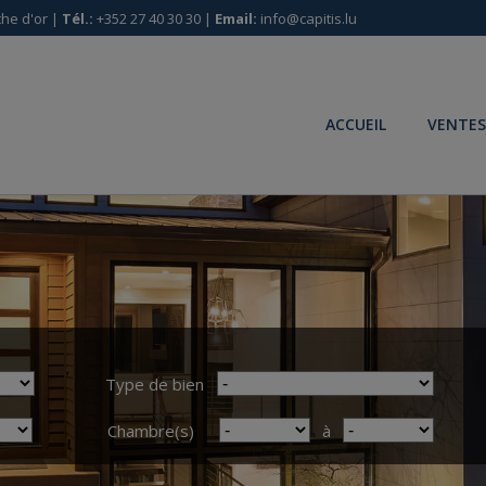
he d'or |
Tél.:
+352 27 40 30 30 |
Email:
info@capitis.lu
ACCUEIL
VENTES
Type de bien
Chambre(s)
à