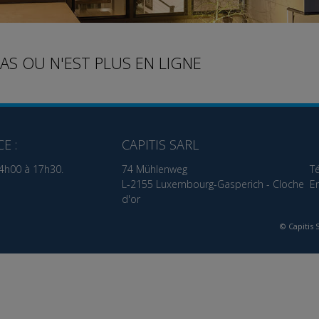
PAS OU N'EST PLUS EN LIGNE
E :
CAPITIS SARL
14h00 à 17h30.
74 Mühlenweg
T
L-2155 Luxembourg-Gasperich - Cloche
E
d'or
© Capitis