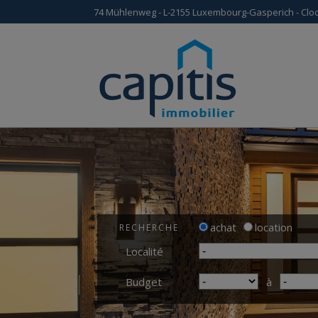
74 Mühlenweg - L-2155 Luxembourg-Gasperich - Cloc
achat
location
RECHERCHE
Localité
Budget
à