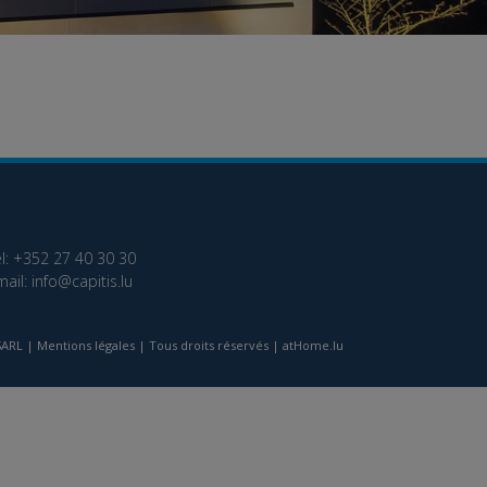
él: +352 27 40 30 30
mail:
info@capitis.lu
 SARL |
Mentions légales
| Tous droits réservés | atHome.lu