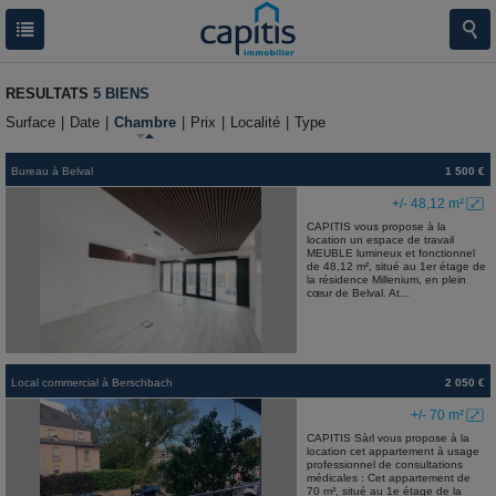
RESULTATS
5 BIENS
Surface
|
Date
|
Chambre
|
Prix
|
Localité
|
Type
Bureau
à
Belval
1 500 €
+/- 48,12 m²
CAPITIS vous propose à la
location un espace de travail
MEUBLE lumineux et fonctionnel
de 48,12 m², situé au 1er étage de
la résidence Millenium, en plein
cœur de Belval. At...
Local commercial
à
Berschbach
2 050 €
+/- 70 m²
CAPITIS Sàrl vous propose à la
location cet appartement à usage
professionnel de consultations
médicales : Cet appartement de
70 m², situé au 1e étage de la