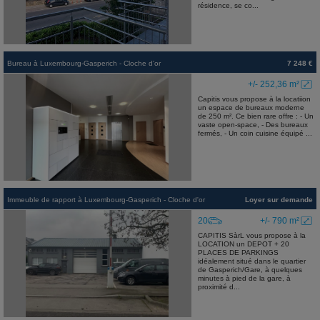
résidence, se co...
Bureau
à
Luxembourg-Gasperich - Cloche d'or
7 248 €
+/- 252,36 m²
Capitis vous propose à la locatiion
un espace de bureaux moderne
de 250 m². Ce bien rare offre : - Un
vaste open-space, - Des bureaux
fermés, - Un coin cuisine équipé ...
Immeuble de rapport
à
Luxembourg-Gasperich - Cloche d'or
Loyer sur demande
20
+/- 790 m²
CAPITIS SàrL vous propose à la
LOCATION un DEPOT + 20
PLACES DE PARKINGS
idéalement situé dans le quartier
de Gasperich/Gare, à quelques
minutes à pied de la gare, à
proximité d...