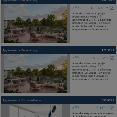
Appartement
à
Bettembourg
946 770 €
3
+/- 107,01 m²
À vendre – Nouveau projet
résidentiel “Le Village” à
Bettembourg CAPITIS Sàrl vous
présente “Le Village”, un projet
résidentiel à taille humaine et
respectueux de l’environneme...
Appartement
à
Bettembourg
729 361 €
2
+/- 73,12 m²
À vendre – Nouveau projet
résidentiel “Le Village” à
Bettembourg CAPITIS Sàrl vous
présente “Le Village”, un projet
résidentiel à taille humaine et
respectueux de l’environneme...
Appartement
à
Esch-sur-Alzette
855 000 €
3
+/- 137 m²
À vendre – Appartement lumineux
3 chambres avec terrasse et