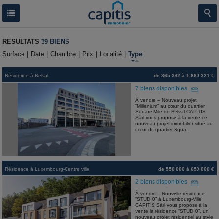
RESULTATS
39 BIENS
Surface
|
Date
|
Chambre
|
Prix
|
Localité
|
Type
Résidence
à
Belval
de 365 392 à 1 860 321 €
7 biens disponibles
À vendre – Nouveau projet
“Millenium” au cœur du quartier
Square Mile de Belval CAPITIS
Sàrl vous propose à la vente ce
nouveau projet immobilier situé au
cœur du quartier Squa...
Résidence
à
Luxembourg-Centre ville
de 550 000 à 650 000 €
2 biens disponibles
À vendre – Nouvelle résidence
“STUDIO” à Luxembourg-Ville
CAPITIS Sàrl vous propose à la
vente la résidence “STUDIO”, un
nouveau projet résidentiel au style