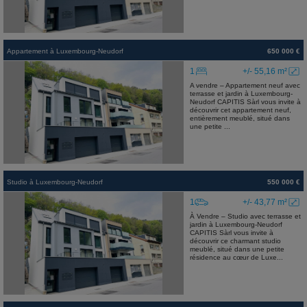
Appartement
à
Luxembourg-Neudorf
650 000 €
1
+/- 55,16 m²
A vendre – Appartement neuf avec
terrasse et jardin à Luxembourg-
Neudorf CAPITIS Sàrl vous invite à
découvrir cet appartement neuf,
entièrement meublé, situé dans
une petite ...
Studio
à
Luxembourg-Neudorf
550 000 €
1
+/- 43,77 m²
À Vendre – Studio avec terrasse et
jardin à Luxembourg-Neudorf
CAPITIS Sàrl vous invite à
découvrir ce charmant studio
meublé, situé dans une petite
résidence au cœur de Luxe...