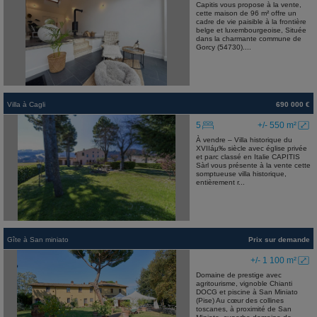
Capitis vous propose à la vente,
cette maison de 96 m² offre un
cadre de vie paisible à la frontière
belge et luxembourgeoise, Située
dans la charmante commune de
Gorcy (54730)....
Villa
à
Cagli
690 000 €
5
+/- 550 m²
À vendre – Villa historique du
XVIIáµ‰ siècle avec église privée
et parc classé en Italie CAPITIS
Sàrl vous présente à la vente cette
somptueuse villa historique,
entièrement r...
Gîte
à
San miniato
Prix sur demande
+/- 1 100 m²
Domaine de prestige avec
agritourisme, vignoble Chianti
DOCG et piscine à San Miniato
(Pise) Au cœur des collines
toscanes, à proximité de San