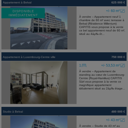
Appartement
à
Belval
625 000 €
+/- 60 m²
DISPONIBLE
IMMÉDIATEMENT
À vendre – Appartement neuf 1
chambre de 60 m² avec terrasse à
Belval (Résidence Millenium)
CAPITIS vous propose à la vente
ce bel appartement neuf de 60 m²,
situé au 4áµ‰ ét...
Appartement
à
Luxembourg-Centre ville
750 000 €
1
+/- 53,53 m²
À vendre – Appartement de
standing au cœur de Luxembourg-
Centre (Royal-Hamilius) CAPITIS
Sàrl vous propose à la vente ce
magnifique appartement
idéalement situé au 2áµ‰ étage...
Studio
à
Belval
480 000 €
+/- 43 m²
À vendre – Studio de 43 m² au