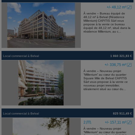
+/- 48,12 m²
À vendre – Bureau équipé de
48,12 m² à Belval (Résidence
Millenium) CAPITIS Sàrl vous
propose à la vente ce bureau
équipé de 48,12 m², situé dans la
résidence Millenium, au c...
Local commercial
à
Belval
1 860 321,83 €
+/- 336,75 m²
À vendre – Nouveau projet
“Millenium” au cœur du quartier
Square Mile de Belval CAPITIS
Sàrl vous propose à la vente ce
nouveau projet immobilier,
idéalement situé au cœur du...
Local commercial
à
Belval
825 911,49 €
2
+/- 157,11 m²
À vendre – Nouveau projet
“Millenium” au cœur du quartier