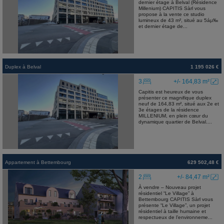
dernier étage à Belval (Résidence
Millenium) CAPITIS Sàrl vous
propose à la vente ce studio
lumineux de 43 m², situé au 5áµ‰
et dernier étage de...
Duplex
à
Belval
1 195 026 €
3
+/- 164,83 m²
Capitis est heureux de vous
présenter ce magnifique duplex
neuf de 164,83 m², situé aux 2e et
3e étages de la résidence
MILLENIUM, en plein cœur du
dynamique quartier de Belval....
Appartement
à
Bettembourg
629 502,48 €
2
+/- 84,47 m²
À vendre – Nouveau projet
résidentiel “Le Village” à
Bettembourg CAPITIS Sàrl vous
présente “Le Village”, un projet
résidentiel à taille humaine et
respectueux de l’environneme...