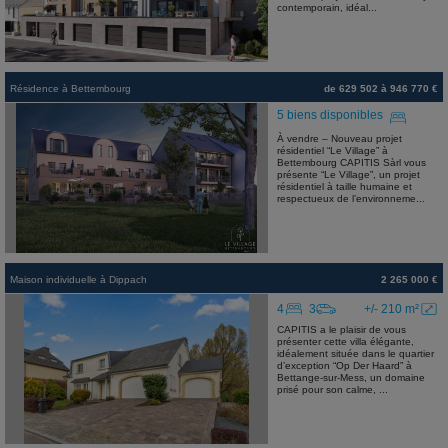
contemporain, idéal...
Résidence
à
Bettembourg
de 629 502 à 946 770 €
5 biens disponibles
À vendre – Nouveau projet
résidentiel “Le Village” à
Bettembourg CAPITIS Sàrl vous
présente “Le Village”, un projet
résidentiel à taille humaine et
respectueux de l’environneme...
Maison individuelle
à
Dippach
2 265 000 €
4
3
+/- 210 m²
CAPITIS a le plaisir de vous
présenter cette villa élégante,
idéalement située dans le quartier
d’exception “Op Der Haard” à
Bettange-sur-Mess, un domaine
prisé pour son calme, ...