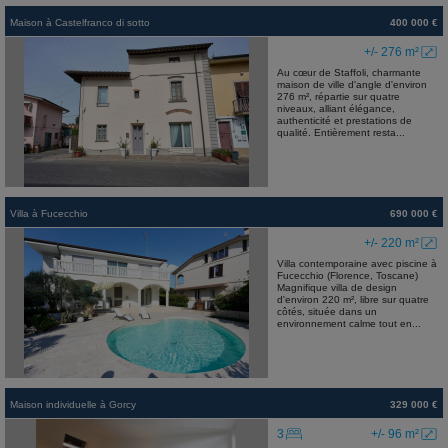
Maison
à
Castelfranco di sotto
400 000 €
+/- 276 m²
Au cœur de Staffoli, charmante
maison de ville d'angle d'environ
276 m², répartie sur quatre
niveaux, alliant élégance,
authenticité et prestations de
qualité. Entièrement resta...
Villa
à
Fucecchio
690 000 €
+/- 220 m²
Villa contemporaine avec piscine à
Fucecchio (Florence, Toscane)
Magnifique villa de design
d'environ 220 m², libre sur quatre
côtés, située dans un
environnement calme tout en...
Maison individuelle
à
Gorcy
329 000 €
3
+/- 96 m²