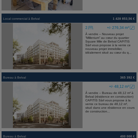
Local commercial
à
Belval
1 428 853,56 €
2
+/- 276,34 m²
À vendre – Nouveau projet
“Millenium” au cœur du quartier
Square Mile de Belval CAPITIS
Sàrl vous propose à la vente ce
nouveau projet immobilier,
idéalement situé au cœur du q...
Bureau
à
Belval
365 392 €
+/- 48,12 m²
À vendre – Bureau de 48,12 m² à
Belval (résidence en construction)
CAPITIS Sàrl vous propose à la
vente ce bureau de 48,12 m²,
situé dans une résidence en cours
de construction...
Bureau
à
Belval
400 000 €