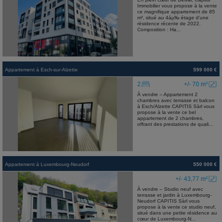
Immobilier vous propose à la vente
ce magnifique appartement de 85
m², situé au 4áµ‰ étage d’une
résidence récente de 2022.
Composition : Ha...
Appartement
à
Esch-sur-Alzette
599 000 €
2
+/- 70 m²
À vendre – Appartement 2
chambres avec terrasse et balcon
à Esch/Alzette CAPITIS Sàrl vous
propose à la vente ce bel
appartement de 2 chambres,
offrant des prestations de quali...
Appartement
à
Luxembourg-Neudorf
550 000 €
+/- 43,77 m²
À vendre – Studio neuf avec
terrasse et jardin à Luxembourg-
Neudorf CAPITIS Sàrl vous
propose à la vente ce studio neuf,
situé dans une petite résidence au
cœur de Luxembourg-N...