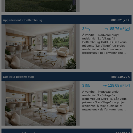
Appartement
à
Bettembourg
809 621,76 €
3
+/- 85,76 m²
À vendre – Nouveau projet
résidentiel “Le Village” à
Bettembourg CAPITIS Sàrl vous
présente “Le Village”, un projet
résidentiel à taille humaine et
respectueux de l’environneme...
Duplex
à
Bettembourg
889 249,76 €
3
+/- 128,68 m²
À vendre – Nouveau projet
résidentiel “Le Village” à
Bettembourg CAPITIS Sàrl vous
présente “Le Village”, un projet
résidentiel à taille humaine et
respectueux de l’environneme...