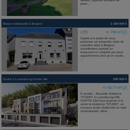
Miniato, superbe domaine de
prest...
Maison individuelle
à
Bergem
1 449 000 €
2
+/- 700 m²
Capitis a le plaisir de vous
présenter cet immeuble mixte de
caractère situé à Bergem,
actuellement exploité en
restaurant et complété par deux
appartements ainsi qu’un studio,
...
Studio
à
Luxembourg-Centre ville
550 000 €
+/- 43,77 m²
À vendre – Nouvelle résidence
“STUDIO” à Luxembourg-Ville
CAPITIS Sàrl vous propose à la
vente la résidence “STUDIO”, un
nouveau projet résidentiel au style
contemporain, idéal...