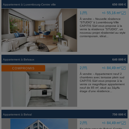
Appartement
à
Luxembourg-Centre ville
650 000 €
1
+/- 55,16 m²
À vendre – Nouvelle résidence
“STUDIO” à Luxembourg-Ville
CAPITIS Sàrl vous propose à la
vente la résidence “STUDIO”, un
nouveau projet résidentiel au style
contemporain, idéal...
Appartement
à
Belvaux
640 000 €
2
+/- 84,49 m²
COMPROMIS
À vendre – Appartement neuf 2
chambres avec terrasse plein sud
CAPITIS Sàrl vous propose à la
vente ce magnifique appartement
neuf de 85 m², situé au 3áµ‰
étage d’une résidence...
Appartement
à
Belval
750 000 €
2
+/- 84,49 m²
En plein cœur de Belval, Capitis