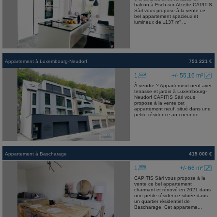
balcon à Esch-sur-Alzette CAPITIS
Sàrl vous propose à la vente ce
bel appartement spacieux et
lumineux de ±137 m² ...
Appartement
à
Luxembourg-Neudorf
751 221 €
1
+/- 55,16 m²
À vendre ? Appartement neuf avec
terrasse et jardin à Luxembourg-
Neudorf CAPITIS Sàrl vous
propose à la vente cet
appartement neuf, situé dans une
petite résidence au coeur de ...
Appartement
à
Bascharage
415 000 €
1
+/- 66 m²
CAPITIS Sàrl vous propose à la
vente ce bel appartement
charmant et rénové en 2021 dans
une petite résidence située dans
un quartier résidentiel de
Bascharage. Cet apparteme...