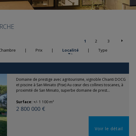
ERCHE
1
2
3
Chambre
|
Prix
|
Localité
|
Type
Domaine de prestige avec agritourisme, vignoble Chianti DOCG
et piscine à San Miniato (Pise) Au cœur des collines toscanes, à
proximité de San Miniato, superbe domaine de prest...
Surface:
+/- 1 100 m²
2 800 000 €
Voir le détail