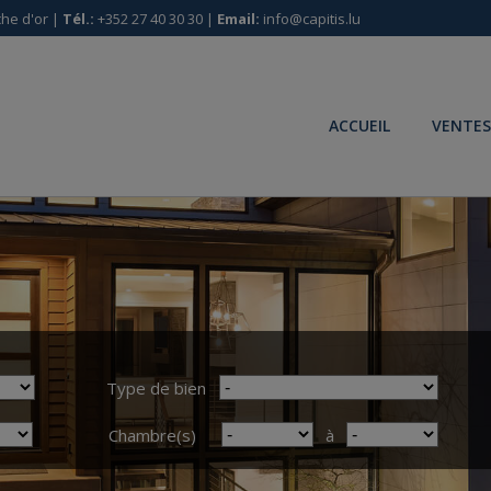
he d'or |
Tél.:
+352 27 40 30 30 |
Email:
info@capitis.lu
ACCUEIL
VENTES
Type de bien
Chambre(s)
à