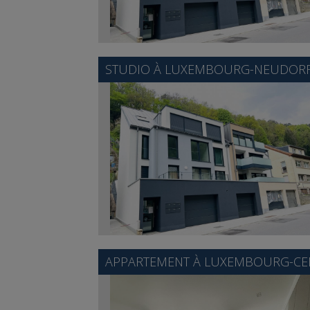
STUDIO À
LUXEMBOURG-NEUDOR
APPARTEMENT À
LUXEMBOURG-CEN