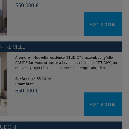
550 000 €
Voir le détail
TRE VILLE
À vendre – Nouvelle résidence “STUDIO” à Luxembourg-Ville
CAPITIS Sàrl vous propose à la vente la résidence “STUDIO”, un
nouveau projet résidentiel au style contemporain, idéal...
Surface:
+/- 55,16 m²
Chambre:
1
650 000 €
Voir le détail
EUDORF