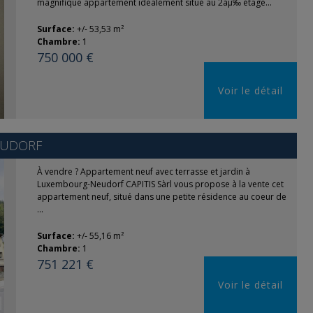
magnifique appartement idéalement situé au 2áµ‰ étage...
Surface:
+/- 53,53 m²
Chambre:
1
750 000 €
Voir le détail
EUDORF
À vendre ? Appartement neuf avec terrasse et jardin à
Luxembourg-Neudorf CAPITIS Sàrl vous propose à la vente cet
appartement neuf, situé dans une petite résidence au coeur de
...
Surface:
+/- 55,16 m²
Chambre:
1
751 221 €
Voir le détail