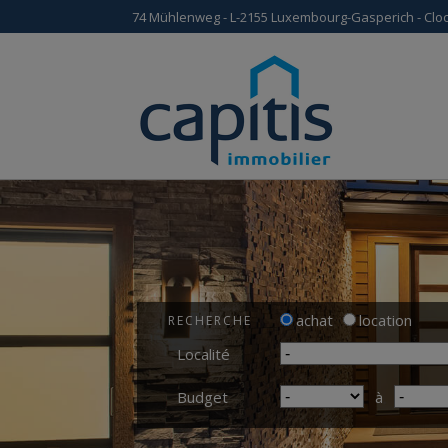
74 Mühlenweg - L-2155 Luxembourg-Gasperich - Cloc
achat
location
RECHERCHE
Localité
Budget
à