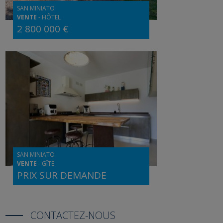
SAN MINIATO
VENTE
-
HÔTEL
2 800 000 €
SAN MINIATO
VENTE
-
GÎTE
PRIX SUR DEMANDE
CONTACTEZ-NOUS